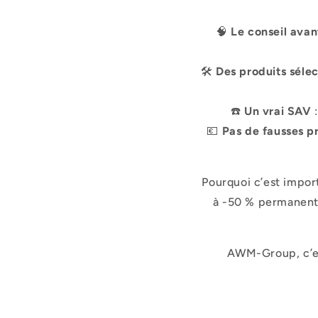
🧠
Le conseil avan
🛠
Des produits séle
☎️
Un vrai SAV
:
💶
Pas de fausses p
Pourquoi c’est impor
à -50 % permanente
AWM-Group, c’es