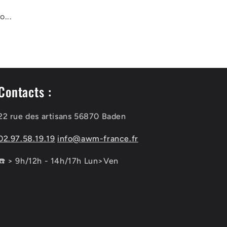
...
Contacts :
22 rue des artisans 56870 Baden
02.97.58.19.19
info@awm-france.fr
☎️ > 9h/12h - 14h/17h Lun>Ven