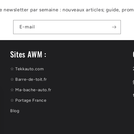
e newsletter par semaine : nouveaux articles; guide, promo
E-mail
Sites AWM :
☆ Tekkauto.com
☆ Barre-de-toit.fr
☆ Ma-bache-auto.fr
☆ Portage France
Blog