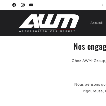
et
passer
Facebook
Instagram
YouTube
au
contenu
Accueil
Nos engage
Chez AWM-Group, no
Nous pensons que 
rigoureuse, 